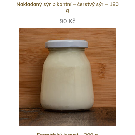
Nakládaný sýr pikantní – čerstvý sýr – 180
g
90 Kč
Farmářský jogurt – 200 g