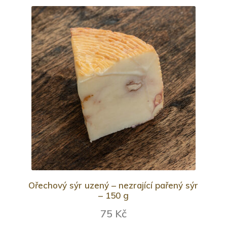
Ořechový sýr uzený – nezrající pařený sýr
– 150 g
75 Kč