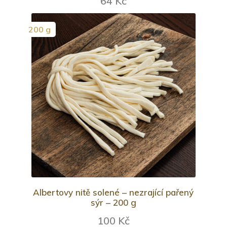
64 Kč
200 g
Albertovy nitě solené – nezrající pařený
sýr – 200 g
100 Kč