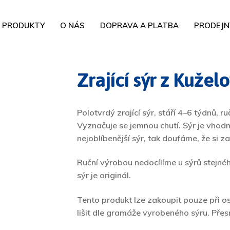
PRODUKTY
O NÁS
DOPRAVA A PLATBA
PRODEJN
Zrající sýr z Kužel
Polotvrdý zrající sýr, stáří 4–6 týdnů, 
Vyznačuje se jemnou chutí. Sýr je vhod
nejoblíbenější sýr, tak doufáme, že si zam
Ruční výrobou nedocílíme u sýrů stejné
sýr je originál.
Tento produkt lze zakoupit pouze při 
lišit dle gramáže vyrobeného sýru. Pře