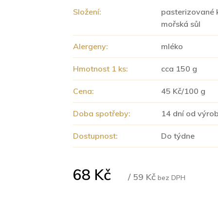
Složení:
pasterizované k
mořská sůl
Alergeny:
mléko
Hmotnost 1 ks:
cca 150 g
Cena:
45 Kč/100 g
Doba spotřeby:
14 dní od výro
Dostupnost:
Do týdne
68 Kč
/ 59 Kč
bez DPH