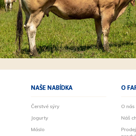
NAŠE NABÍDKA
O FA
Čerstvé sýry
O nás
Jogurty
Náš c
Máslo
Prodej
produ