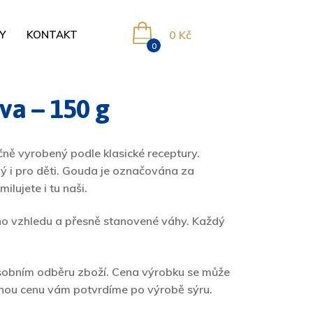
Y
KONTAKT
0
Kč
0
ova – 150 g
ručně vyrobený podle klasické receptury.
ný i pro děti. Gouda je označována za
ilujete i tu naši.
ho vzhledu a přesně stanovené váhy. Každý
osobním odběru zboží. Cena výrobku se může
snou cenu vám potvrdíme po výrobě sýru.