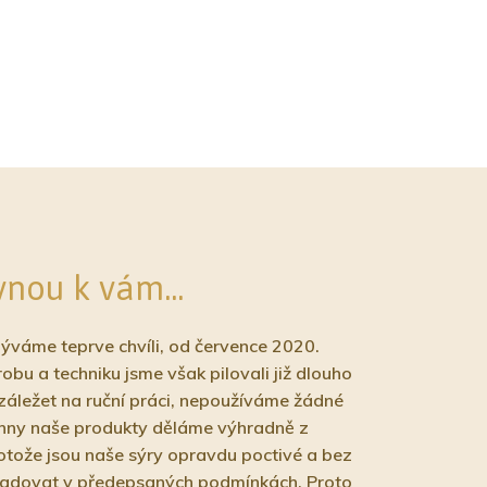
vnou k vám...
býváme teprve chvíli, od července 2020.
bu a techniku jsme však pilovali již dlouho
záležet na ruční práci, nepoužíváme žádné
chny naše produkty děláme výhradně z
otože jsou naše sýry opravdu poctivé a bez
kladovat v předepsaných podmínkách. Proto