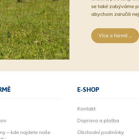
se také zabýváme př
abychom zaručili nej
Více o farmě ...
RMĚ
E-SHOP
Kontakt
hov
Doprava a platba
ny – kde najdete naše
Obchodní podmínky
kty