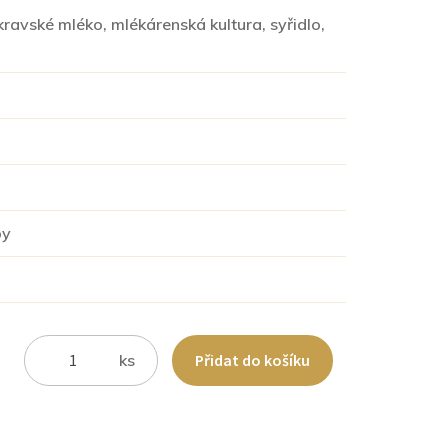
ravské mléko, mlékárenská kultura, syřidlo,
by
Zrající
ks
Přidat do košíku
sýr
z
Kuželova
-