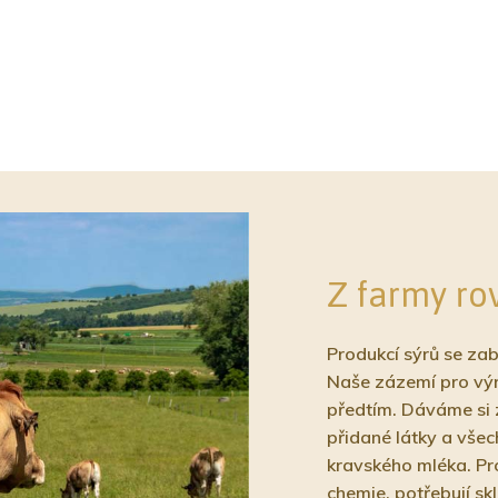
Z farmy ro
Produkcí sýrů se za
Naše zázemí pro výro
předtím. Dáváme si 
přidané látky a vše
kravského mléka. Pr
chemie, potřebují s